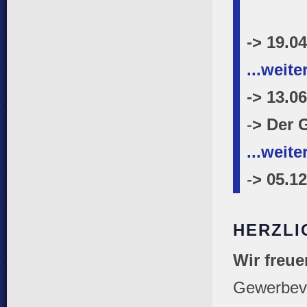
-> 19.0
...weite
-> 13.0
-
> Der 
...weite
-
> 05.1
HERZLI
Wir freu
Gewerbeve