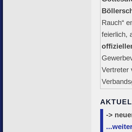
Böllers
Rauch“ en
feierlich,
offiziel
Gewerbev
Vertreter
Verbands
AKTUEL
-> neue
...weite