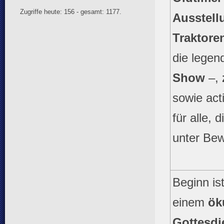
Zugriffe heute: 156 - gesamt: 1177.
Ausstell
Traktor
die lege
Show
–,
sowie act
für alle, 
unter Bew
Beginn is
einem
ök
Gottesdi