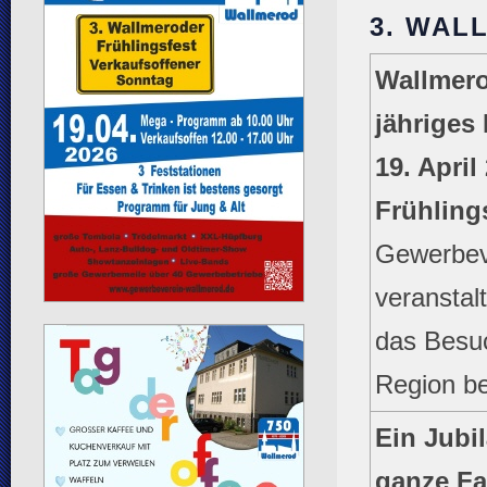
3. WAL
Wallmerod
jähriges
19. Apri
Frühlings
Gewerbev
veranstal
das Besu
Region be
Ein Jubi
ganze Fa