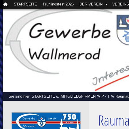
STARTSEITE
Frühlingsfest 2026
DER VEREIN
VEREIN
Sie sind hier:
STARTSEITE
///
MITGLIEDSFIRMEN
///
P - T
///
Raumaus
Raumau