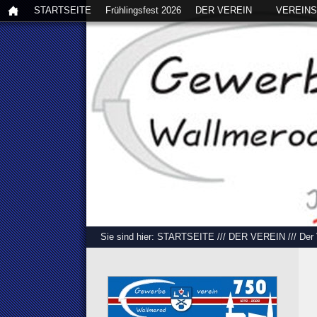
STARTSEITE
Frühlingsfest 2026
DER VEREIN
VEREIN
Sie sind hier:
STARTSEITE
///
DER VEREIN
///
Der 