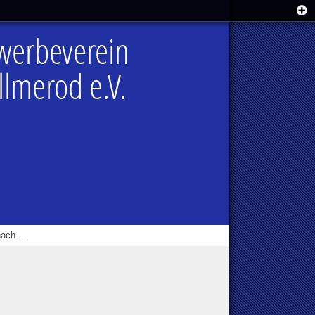
werbeverein
lmerod e.V.