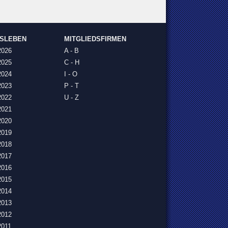
NSLEBEN
MITGLIEDSFIRMEN
2026
A - B
2025
C - H
2024
I - O
2023
P - T
2022
U - Z
2021
2020
2019
2018
2017
2016
2015
2014
2013
2012
2011