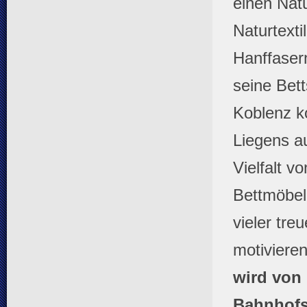
einen Nat
Naturtexti
Hanffasern
seine Bet
Koblenz k
Liegens au
Vielfalt v
Bettmöbel
vieler tr
motiviere
wird von 
Bahnhofst