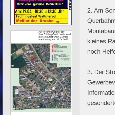
2. Am Son
Querbahnv
Montabaur
kleines R
noch Helfe
3. Der Str
Gewerbever
Informati
gesondert