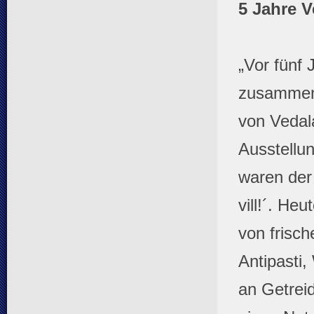
5 Jahre V
„Vor fünf 
zusammen 
von Vedal
Ausstellun
waren der
vill!´. He
von frisc
Antipasti,
an Getreid