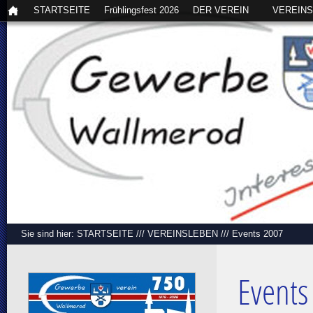
STARTSEITE
Frühlingsfest 2026
DER VEREIN
VEREIN
Sie sind hier:
STARTSEITE
///
VEREINSLEBEN
///
Events 2007
Events