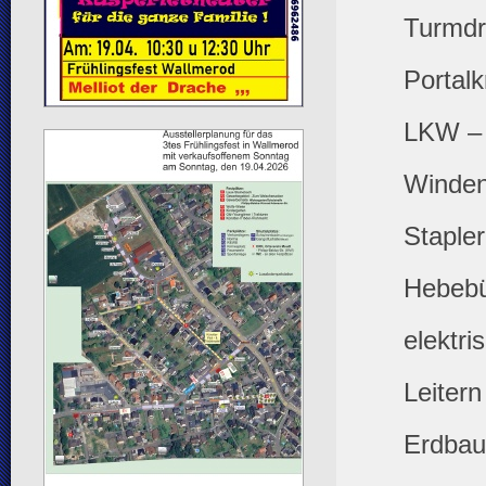
Turmdr
Portal
LKW – 
Winden
Stapler
Hebeb
elektri
Leitern
Erdbau