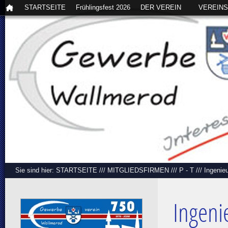
STARTSEITE
Frühlingsfest 2026
DER VEREIN
VEREIN
Sie sind hier:
STARTSEITE
///
MITGLIEDSFIRMEN
///
P - T
///
Ingenie
Ingeni