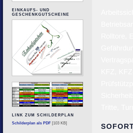
EINKAUFS- UND
Arbeitssic
GESCHENKGUTSCHEINE
Betriebsa
Rolltore,
Gefährdun
Vertragsp
KFZ, KFZ-
Prüfstütz
Sicherhei
Tritte, T
LINK ZUM SCHILDERPLAN
Schilderplan als PDF
[103 KB]
SOFOR