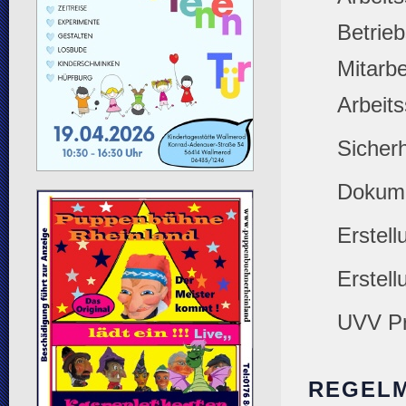
Betrie
Mitarbe
Arbeits
Sicher
Dokume
Erstel
Erstel
UVV Pr
REGELM