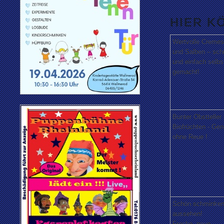
HIER K
Wertvolle Cremes
und Salben – schn
und einfach selbs
gemacht!
Bunter Obstteller 
Biofrüchten - Ge
ohne Reue !
Schön schminke
aussehen!
Freche, neue