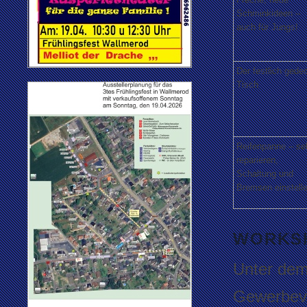
Schminkideen –
auch für Jungs!
Der festlich gede
Tisch
Reifenpanne – se
reparieren,
Schaltung und
Bremsen einstell
WORKSH
Unter dem 
Gewerbeve