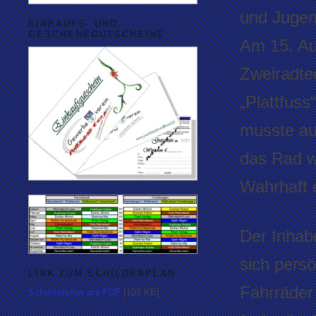
und Jugend
EINKAUFS- UND
GESCHENKGUTSCHEINE
Am 15. Aug
Zweiradtec
„Plattfuss
musste au
das Rad w
Wahrhaft 
Der Inhab
sich pers
LINK ZUM SCHILDERPLAN
Fahrräder
Schilderplan als PDF
[103 KB]