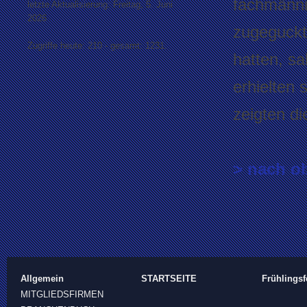
fachmänni
letzte Aktualisierung: Freitag, 5. Juni
2026
zugeguckt
Zugriffe heute: 210 - gesamt: 1231.
hatten, s
erhielten 
zeigten di
> nach o
Allgemein
STARTSEITE
Frühlingsf
MITGLIEDSFIRMEN