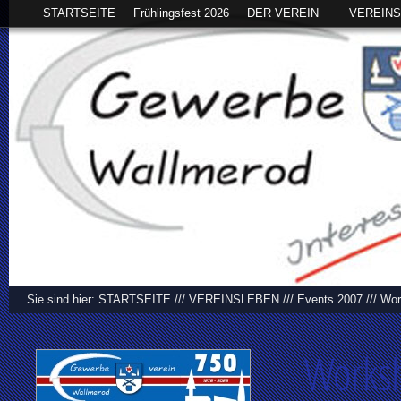
STARTSEITE
Frühlingsfest 2026
DER VEREIN
VEREIN
Sie sind hier:
STARTSEITE
///
VEREINSLEBEN
///
Events 2007
///
Wor
Works