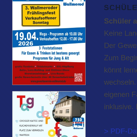
SCHÜLE
Schüler 
Keine Lan
Der Gewer
Zum Begin
könnt ler
wechseln. 
eigenen F
inklusive.
> PDF-Da