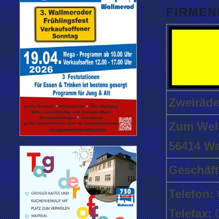
FIRMEN
Zweiräd
Zum Wel
56414 W
Geschäft
Telefon:
Telefax: