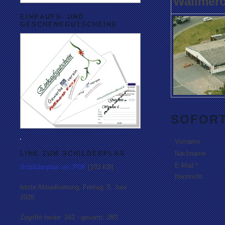
Wallmer
EINKAUFS- UND
GESCHENKGUTSCHEINE
SOFOR
Vorname
LINK ZUM SCHILDERPLAN
Nachname
E-Mail *
Schilderplan als PDF
[103 KB]
Nachricht
letzte Aktualisierung: Freitag, 5. Juni
2026
Zugriffe heute: 342 - gesamt: 380.