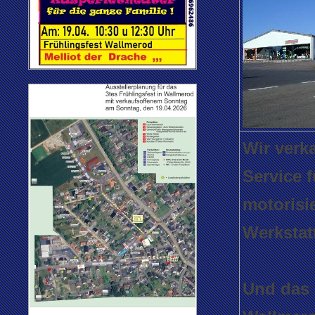
Wir verk
Service f
motorisi
Werkstat
Und das s