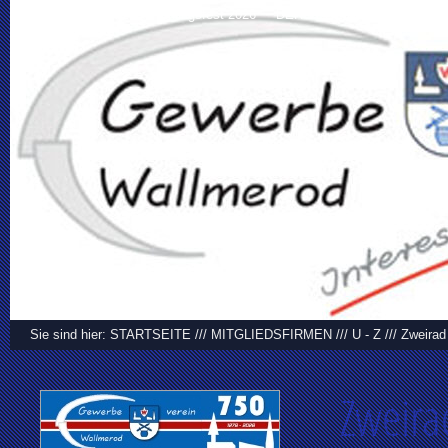
STARTSEITE
Frühlingsfest 2026
DER VEREIN
VEREIN
Sie sind hier:
STARTSEITE
///
MITGLIEDSFIRMEN
///
U - Z
///
Zweirad
Zweira