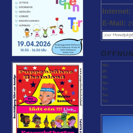
Internet:
E-Mail:
zw
ÖFFNUN
Mo:
Di:
Mi:
Do:
Fr:
Sa:
So: